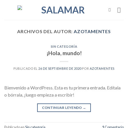
Skip
to
content
ARCHIVOS DEL AUTOR:
AZOTAMENTES
SIN CATEGORÍA
¡Hola, mundo!
PUBLICADO EL
26 DE SEPTIEMBRE DE 2020
POR
AZOTAMENTES
Bienvenido a WordPress. Esta es tu primera entrada. Edítala
o bórrala, ¡luego empieza a escribir!
CONTINUAR LEYENDO
→
Publicado en
Sin categoría
1
Comentario